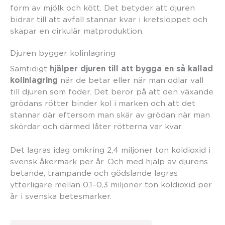
form av mjölk och kött. Det betyder att djuren
bidrar till att avfall stannar kvar i kretsloppet och
skapar en cirkulär matproduktion.
Djuren bygger kolinlagring
hjälper djuren till att bygga en så kallad
Samtidigt
kolinlagring
när de betar eller när man odlar vall
till djuren som foder. Det beror på att den växande
grödans rötter binder kol i marken och att det
stannar där eftersom man skär av grödan när man
skördar och därmed låter rötterna var kvar.
Det lagras idag omkring 2,4 miljoner ton koldioxid i
svensk åkermark per år. Och med hjälp av djurens
betande, trampande och gödslande lagras
ytterligare mellan 0,1–0,3 miljoner ton koldioxid per
år i svenska betesmarker.