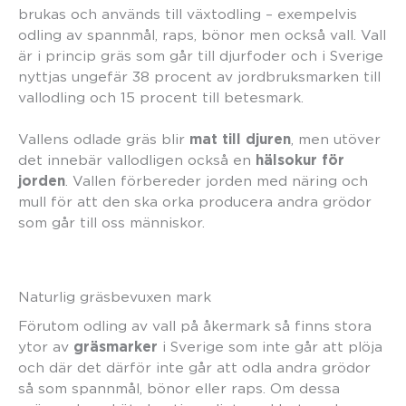
brukas och används till växtodling – exempelvis
odling av spannmål, raps, bönor men också vall. Vall
är i princip gräs som går till djurfoder och i Sverige
nyttjas ungefär 38 procent av jordbruksmarken till
vallodling och 15 procent till betesmark.
mat till djuren
Vallens odlade gräs blir
, men utöver
hälsokur för
det innebär vallodligen också en
jorden
. Vallen förbereder jorden med näring och
mull för att den ska orka producera andra grödor
som går till oss människor.
Naturlig gräsbevuxen mark
Förutom odling av vall på åkermark så finns stora
gräsmarker
ytor av
i Sverige som inte går att plöja
och där det därför inte går att odla andra grödor
så som spannmål, bönor eller raps. Om dessa