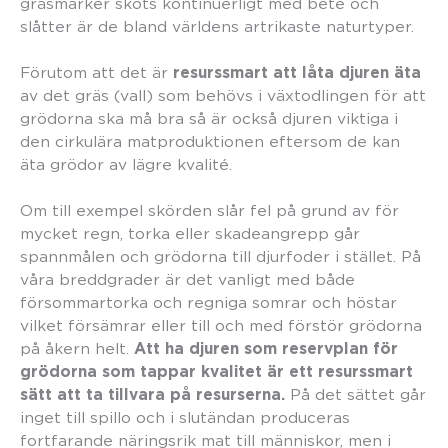
gräsmarker sköts kontinuerligt med bete och
slåtter är de bland världens artrikaste naturtyper.
resurssmart att låta djuren äta
Förutom att det är
av det gräs (vall) som behövs i växtodlingen för att
grödorna ska må bra så är också djuren viktiga i
den cirkulära matproduktionen eftersom de kan
äta grödor av lägre kvalité.
Om till exempel skörden slår fel på grund av för
mycket regn, torka eller skadeangrepp går
spannmålen och grödorna till djurfoder i stället. På
våra breddgrader är det vanligt med både
försommartorka och regniga somrar och höstar
vilket försämrar eller till och med förstör grödorna
Att ha djuren som reservplan för
på åkern helt.
grödorna som tappar kvalitet är ett resurssmart
sätt att ta tillvara på resurserna.
På det sättet går
inget till spillo och i slutändan produceras
fortfarande näringsrik mat till människor, men i