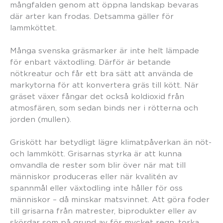
mångfalden genom att öppna landskap bevaras
där arter kan frodas. Detsamma gäller för
lammköttet.
Många svenska gräsmarker är inte helt lämpade
för enbart växtodling. Därför är betande
nötkreatur och får ett bra sätt att använda de
markytorna för att konvertera gräs till kött. När
gräset växer fångar det också koldioxid från
atmosfären, som sedan binds ner i rötterna och
jorden (mullen).
Griskött har betydligt lägre klimatpåverkan än nöt-
och lammkött. Grisarnas styrka är att kunna
omvandla de rester som blir över när mat till
människor produceras eller när kvalitén av
spannmål eller växtodling inte håller för oss
människor – då minskar matsvinnet. Att göra foder
till grisarna från matrester, biprodukter eller av
skördar som på grund av för mycket regn, torka,