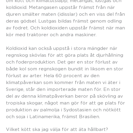
om kött och klimatutsläpp; metangas, lustgas och
koldioxid. Metangasen uppstår främst från när
djuren smälter maten (idisslar) och en viss del från
deras gödsel. Lustgas bildas främst genom odling
av fodret. Och koldioxiden uppstår främst när man
kör med traktorer och andra maskiner.
Koldioxid kan också uppstå i stora mängder när
regnskog skövlas för att göra plats åt djurhållning
och foderproduktion. Det ger en stor förlust av
både kol som regnskogen bundit in liksom en stor
förlust av arter. Hela 60 procent av den
klimatpåverkan som kommer från maten vi äter i
Sverige, står den importerade maten för. En stor
del av denna klimatpåverkan beror på skövling av
tropiska skogar, något man gör för att ge plats för
produktion av palmolja i Sydostasien och nötkött
och soja i Latinamerika, främst Brasilien.
Vilket kött ska jag välja för att äta hållbart?