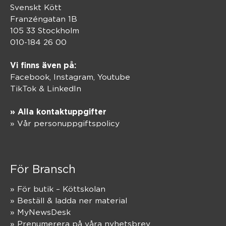
Svenskt Kött
Franzéngatan 1B
105 33 Stockholm
010-184 26 00
Vi finns även på:
Facebook,
Instagram
,
Youtube
TikTok
&
LinkedIn
» Alla kontaktuppgifter
» Vår personuppgiftspolicy
För Bransch
» För butik – Köttskolan
» Beställ & ladda ner material
» MyNewsDesk
» Prenumerera på våra nyhetsbrev