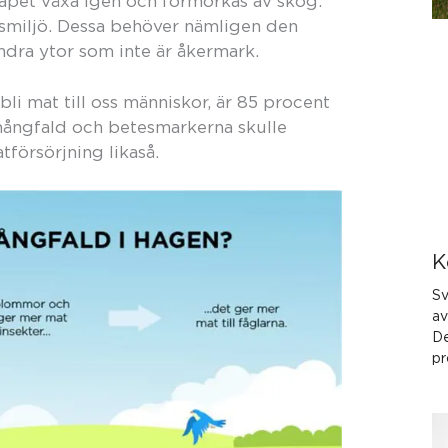
skapet växa igen och förmörkas av skog.
 livsmiljö. Dessa behöver nämligen den
ra ytor som inte är åkermark.
li mat till oss människor, är 85 procent
mångfald och betesmarkerna skulle
försörjning likaså.
K
Sv
av
De
pr