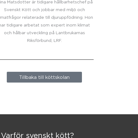
lina Matsdotter är tidigare hållbarhetschef på
Svenskt Kött och jobbar med miljö och
imatfrågor relaterade till djuruppfödning. Hon
har tidigare arbetat som expert inom klimat
och hålbar utveckling på Lantbrukarnas
Riksförbund, LRF.
Tillbaka till köttskolan
Varför svenskt kött?