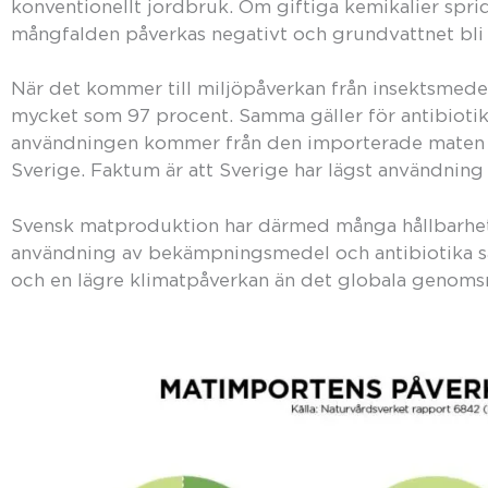
konventionellt jordbruk. Om giftiga kemikalier spri
mångfalden påverkas negativt och grundvattnet bli 
När det kommer till miljöpåverkan från insektsmede
mycket som 97 procent. Samma gäller för antibiotika
användningen kommer från den importerade maten o
Sverige. Faktum är att Sverige har lägst användning av
Svensk matproduktion har därmed många hållbarhetsf
användning av bekämpningsmedel och antibiotika sa
och en lägre klimatpåverkan än det globala genomsn