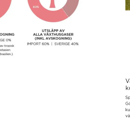
V
k
Sp
Gö
ku
vä