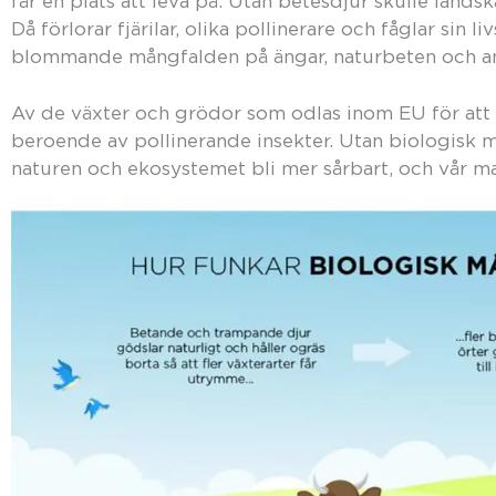
får en plats att leva på. Utan betesdjur skulle land
Då förlorar fjärilar, olika pollinerare och fåglar sin
blommande mångfalden på ängar, naturbeten och and
Av de växter och grödor som odlas inom EU för att b
beroende av pollinerande insekter. Utan biologisk 
naturen och ekosystemet bli mer sårbart, och vår mat