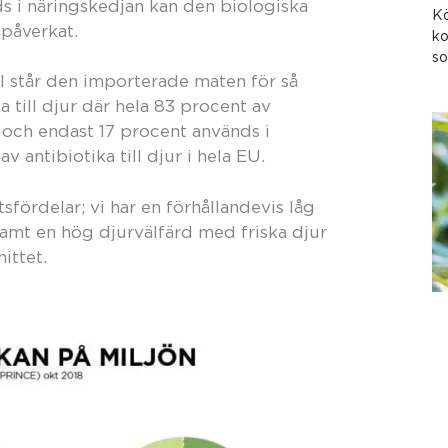
ds i näringskedjan kan den biologiska
Kö
påverkat.
ko
so
l står den importerade maten för så
 till djur där hela 83 procent av
ch endast 17 procent används i
 antibiotika till djur i hela EU.
ördelar; vi har en förhållandevis låg
mt en hög djurvälfärd med friska djur
ittet.