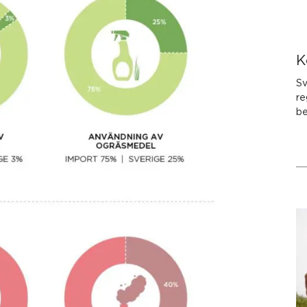
K
Sv
re
be