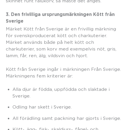
skinnet runt falukorv, så måste det anges.
3. Den frivilliga ursprungsmärkningen Kött från
Sverige
Märket Kött från Sverige är en frivillig märkning
för svenskproducerat kött och charkuterier.
Märket används både på helt kött och
charkuterier, som korv med exempelvis nöt, gris,
lamm, får, ren, älg, vildsvin och hjort.
Kött från Sverige ingår i märkningen Från Sverige.
Märkningens fem kriterier är:
Alla djur är födda, uppfödda och slaktade i
Sverige.
Odling har skett i Sverige.
All förädling samt packning har gjorts i Sverige.
Kött-, ägg-, fisk-, skaldjurs-, fågel- och