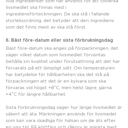
Alla ingredienser som har använts för att tillverka
livsmedlet ska finnas med i
ingrediensförteckningen. De ska stå i fallande
storleksordning, det betyder att den ingrediens
som det finns mest av ska stå först.
6. Bäst före-datum eller sista förbrukningsdag
Bäst före-datum ska anges på förpackningen, det
säger vilket datum som livsmedlet förväntas
behålla sin kvalitet under förutsättning att det har
förvarats på ett lämpligt sätt. Om temperaturen
har betydelse för hållbarheten ska det stå på
förpackningen att det är en kylvara som ska
förvaras vid högst +8˚C, men helst lägre, gärna
+4˚C för längre hållbarhet.
Sista förbrukningsdag säger hur länge livsmedlet är
säkert att äta. Märkningen används för livsmedel
som kan vara skadliga för hälsan om de äts efter
en viss tid. Rå köttfärs och råkorv är märkta med