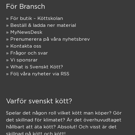
För Bransch
» För butik – Köttskolan
» Beställ & ladda ner material
» MyNewsDesk
» Prenumerera på våra nyhetsbrev
» Kontakta oss
» Frågor och svar
» Vi sponsrar
» What is Svenskt Kött?
» Följ våra nyheter via RSS
Varför svenskt kött?
Spelar det någon roll vilket kött man köper? Gör
det skillnad för klimatet? Är det överhuvudtaget
hållbart att äta kött? Absolut! Och visst är det
skillnad på kött och kött!