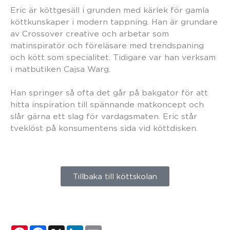
Eric är köttgesäll i grunden med kärlek för gamla
köttkunskaper i modern tappning. Han är grundare
av Crossover creative och arbetar som
matinspiratör och föreläsare med trendspaning
och kött som specialitet. Tidigare var han verksam
i matbutiken Cajsa Warg.
Han springer så ofta det går på bakgator för att
hitta inspiration till spännande matkoncept och
slår gärna ett slag för vardagsmaten. Eric står
tveklöst på konsumentens sida vid köttdisken.
Tillbaka till köttskolan
Pinterest
Facebook
X
LinkedIn
Email