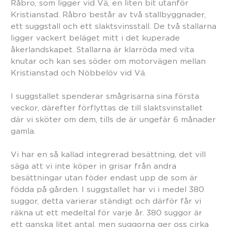
Råbro, som ligger vid Vä, en liten bit utanför
Kristianstad. Råbro består av två stallbyggnader,
ett suggstall och ett slaktsvinsstall. De två stallarna
ligger vackert beläget mitt i det kuperade
åkerlandskapet. Stallarna är klarröda med vita
knutar och kan ses söder om motorvägen mellan
Kristianstad och Nöbbelöv vid Vä.
I suggstallet spenderar smågrisarna sina första
veckor, därefter förflyttas de till slaktsvinstallet
där vi sköter om dem, tills de är ungefär 6 månader
gamla.
Vi har en så kallad integrerad besättning, det vill
säga att vi inte köper in grisar från andra
besättningar utan föder endast upp de som är
födda på gården. I suggstallet har vi i medel 380
suggor, detta varierar ständigt och därför får vi
räkna ut ett medeltal för varje år. 380 suggor är
ett ganska litet antal, men suggorna ger oss cirka