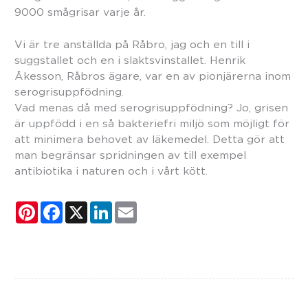
9000 smågrisar varje år.
Vi är tre anställda på Råbro, jag och en till i
suggstallet och en i slaktsvinstallet. Henrik
Åkesson, Råbros ägare, var en av pionjärerna inom
serogrisuppfödning.
Vad menas då med serogrisuppfödning? Jo, grisen
är uppfödd i en så bakteriefri miljö som möjligt för
att minimera behovet av läkemedel. Detta gör att
man begränsar spridningen av till exempel
antibiotika i naturen och i vårt kött.
P
F
X
L
E
i
a
i
m
n
c
n
a
t
e
k
i
e
b
e
l
r
o
d
e
o
I
s
k
n
t