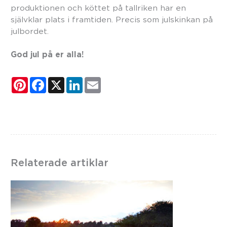
produktionen och köttet på tallriken har en
självklar plats i framtiden. Precis som julskinkan på
julbordet.
God jul på er alla!
P
F
X
L
E
i
a
i
m
n
c
n
a
t
e
k
i
e
b
e
l
r
o
d
e
o
I
s
k
n
t
Relaterade artiklar