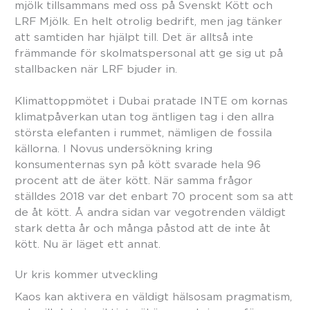
mjölk tillsammans med oss på Svenskt Kött och
LRF Mjölk. En helt otrolig bedrift, men jag tänker
att samtiden har hjälpt till. Det är alltså inte
främmande för skolmatspersonal att ge sig ut på
stallbacken när LRF bjuder in.
Klimattoppmötet i Dubai pratade INTE om kornas
klimatpåverkan utan tog äntligen tag i den allra
största elefanten i rummet, nämligen de fossila
källorna. I Novus undersökning kring
konsumenternas syn på kött svarade hela 96
procent att de äter kött. När samma frågor
ställdes 2018 var det enbart 70 procent som sa att
de åt kött. Å andra sidan var vegotrenden väldigt
stark detta år och många påstod att de inte åt
kött. Nu är läget ett annat.
Ur kris kommer utveckling
Kaos kan aktivera en väldigt hälsosam pragmatism,