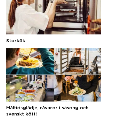
Storkök
Måltidsglädje, råvaror i säsong och
svenskt kött!