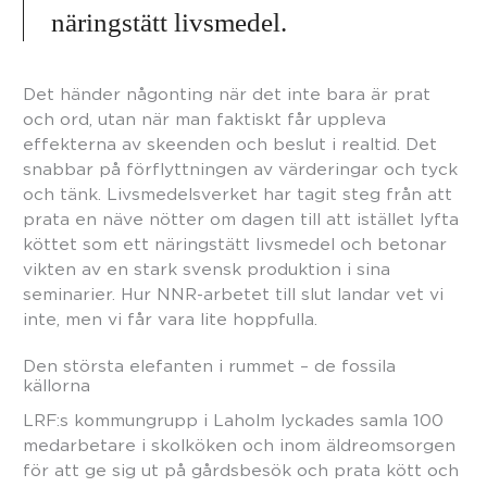
näringstätt livsmedel.
Det händer någonting när det inte bara är prat
och ord, utan när man faktiskt får uppleva
effekterna av skeenden och beslut i realtid. Det
snabbar på förflyttningen av värderingar och tyck
och tänk. Livsmedelsverket har tagit steg från att
prata en näve nötter om dagen till att istället lyfta
köttet som ett näringstätt livsmedel och betonar
vikten av en stark svensk produktion i sina
seminarier. Hur NNR-arbetet till slut landar vet vi
inte, men vi får vara lite hoppfulla.
Den största elefanten i rummet – de fossila
källorna
LRF:s kommungrupp i Laholm lyckades samla 100
medarbetare i skolköken och inom äldreomsorgen
för att ge sig ut på gårdsbesök och prata kött och