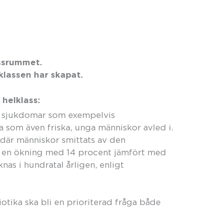
assrummet.
klassen har skapat.
 helklass:
ga sjukdomar som exempelvis
som även friska, unga människor avled i.
 där människor smittats av den
r en ökning med 14 procent jämfört med
knas i hundratal årligen, enligt
otika ska bli en prioriterad fråga både