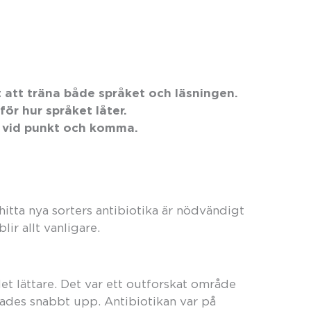
tt att träna både språket och läsningen.
ör hur språket låter.
r vid punkt och komma.
t hitta nya sorters antibiotika är nödvändigt
lir allt vanligare.
 det lättare. Det var ett outforskat område
ngades snabbt upp. Antibiotikan var på