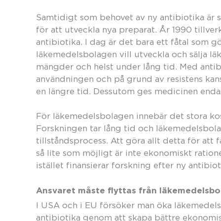
Samtidigt som behovet av ny antibiotika är 
för att utveckla nya preparat. År 1990 tillv
antibiotika. I dag är det bara ett fåtal som g
läkemedelsbolagen vill utveckla och sälja l
mängder och helst under lång tid. Med antibi
användningen och på grund av resistens kan
en längre tid. Dessutom ges medicinen endas
För läkemedelsbolagen innebär det stora kost
Forskningen tar lång tid och läkemedelsbo
tillståndsprocess. Att göra allt detta för a
så lite som möjligt är inte ekonomiskt ratione
istället finansierar forskning efter ny antibiot
Ansvaret måste flyttas från läkemedelsb
I USA och i EU försöker man öka läkemedelsb
antibiotika genom att skapa bättre ekonomisk