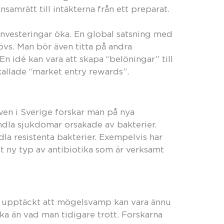
samrätt till intäkterna från ett preparat.
 investeringar öka. En global satsning med
övs. Man bör även titta på andra
n idé kan vara att skapa “belöningar” till
kallade “market entry rewards”.
Även i Sverige forskar man på nya
andla sjukdomar orsakade av bakterier.
a resistenta bakterier. Exempelvis har
t ny typ av antibiotika som är verksamt
r upptäckt att mögelsvamp kan vara ännu
ika än vad man tidigare trott. Forskarna