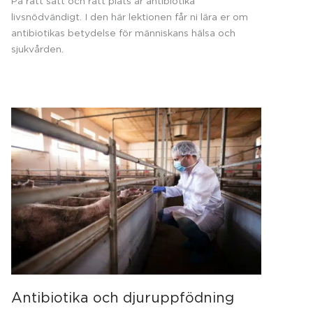
På rätt sätt och rätt plats är antibiotika
livsnödvändigt. I den här lektionen får ni lära er om
antibiotikas betydelse för människans hälsa och
sjukvården.
Antibiotika och djuruppfödning