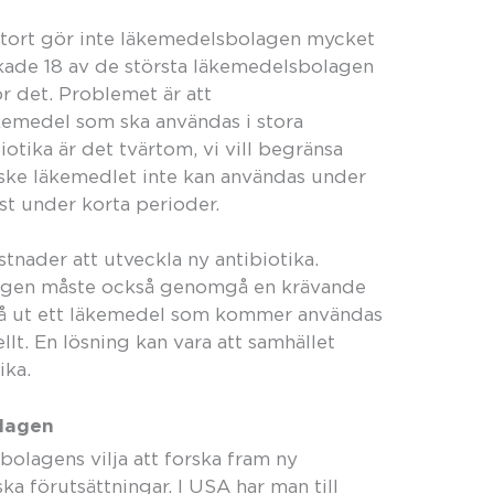
stort gör inte läkemedelsbolagen mycket
erkade 18 av de största läkemedelsbolagen
ör det. Problemet är att
äkemedel som ska användas i stora
otika är det tvärtom, vi vill begränsa
ske läkemedlet inte kan användas under
t under korta perioder.
nader att utveckla ny antibiotika.
lagen måste också genomgå en krävande
tt få ut ett läkemedel som kommer användas
llt. En lösning kan vara att samhället
ika.
olagen
olagens vilja att forska fram ny
a förutsättningar. I USA har man till