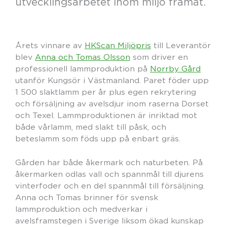
utvecklingsarbetet inom miljö framåt.
Årets vinnare av
HKScan Miljöpris
till Leverantör
blev
Anna och Tomas Olsson
som driver en
professionell lammproduktion på
Norrby Gård
utanför Kungsör i Västmanland. Paret föder upp
1 500 slaktlamm per år plus egen rekrytering
och försäljning av avelsdjur inom raserna Dorset
och Texel. Lammproduktionen är inriktad mot
både vårlamm, med slakt till påsk, och
beteslamm som föds upp på enbart gräs.
Gården har både åkermark och naturbeten. På
åkermarken odlas vall och spannmål till djurens
vinterfoder och en del spannmål till försäljning.
Anna och Tomas brinner för svensk
lammproduktion och medverkar i
avelsframstegen i Sverige liksom ökad kunskap