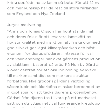
kring uppfödning av lamm på bete. För att få ny
och mer kunskap har de rest till stora fårländer
som England och Nya Zeeland.
Juryns motivering
”Anna och Tomas Olsson har högt ställda mål,
och deras fokus är att leverera lammkött av
högsta kvalitet med insikt om att friska djur med
god tillväxt ger lägst klimatpåverkan och bäst
ekonomi för djuruppfödaren. Intresse för vall
och vallblandningar har ökat gårdens produktion
av slaktlamm baserat på gräs. På Norrby Gård är
klöver centralt för att öka inbindning av kväve
till marken samtidigt som markens struktur
förbättras. Nya grödor i gårdens växtodling
såsom lupin och åkerböna minskar beroendet av
inköpt soja för att täcka djurens proteinbehov.
Gödsel från djuren tas tillvara på ett medvetet
sätt och utnyttjas i ett väl fungerande kretslopp