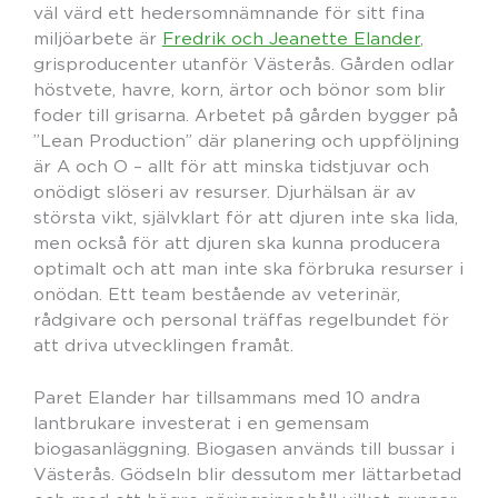
väl värd ett hedersomnämnande för sitt fina
miljöarbete är
Fredrik och Jeanette Elander
,
grisproducenter utanför Västerås. Gården odlar
höstvete, havre, korn, ärtor och bönor som blir
foder till grisarna. Arbetet på gården bygger på
”Lean Production” där planering och uppföljning
är A och O – allt för att minska tidstjuvar och
onödigt slöseri av resurser. Djurhälsan är av
största vikt, självklart för att djuren inte ska lida,
men också för att djuren ska kunna producera
optimalt och att man inte ska förbruka resurser i
onödan. Ett team bestående av veterinär,
rådgivare och personal träffas regelbundet för
att driva utvecklingen framåt.
Paret Elander har tillsammans med 10 andra
lantbrukare investerat i en gemensam
biogasanläggning. Biogasen används till bussar i
Västerås. Gödseln blir dessutom mer lättarbetad