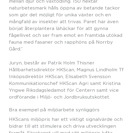
mellan djur och växtodling. 150 hektar
naturbetesmark hålls öppna av betande tackor
som gör det möjligt för unika växter och en
mångfald av insekter att trivas. Paret har även
börjat återplantera lähäckar för att gynna
fågellivet och ser fram emot en framtida utökad
fauna med fasaner och rapphöns på Norrby
Gård.”
Juryn, består av Patrik Holm Thisner
Hållbarhetsdirektör HKScan, Magnus Lindholm Tf
Inköpsdirektör HKScan, Elisabeth Svensson
Kommunikationschef HKScan Agri samt Kristina
Yngwe Riksdagsledamot för Centern samt vice
ordförande i Miljö- och Jordbruksutskottet.
Bra exempel på miljöarbete synliggörs
HKScans miljöpris har ett viktigt signalvärde och
bidrar till att stimulera och driva utvecklingen
framåt. Företaget vill med sitt miljöpris lyfta