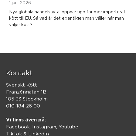
1 juni 2026
Nya globala handelsavtal öppnar upp för mer importerat
kött till EU. Så vad är det egentligen man väljer när man
väljer kött?
Kontakt
Svenskt Kött
Franzéngatan 1B
105 33 Stockholm
010-184 26 00
Vi finns även på:
Facebook,
Instagram
,
Youtube
TikTok
&
LinkedIn