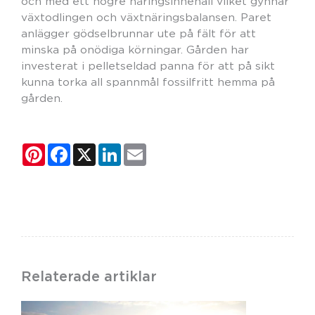
och med ett högre näringsinnehåll vilket gynnar
växtodlingen och växtnäringsbalansen. Paret
anlägger gödselbrunnar ute på fält för att
minska på onödiga körningar. Gården har
investerat i pelletseldad panna för att på sikt
kunna torka all spannmål fossilfritt hemma på
gården.
Pinterest
Facebook
X
LinkedIn
Email
Relaterade artiklar