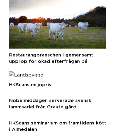
Restaurangbranschen i gemensamt
upprop för ökad efterfrågan på
svenska råvaror
HKScans miljöpris
Nobelmiddagen serverade svensk
lammsadel från Graute gård
HKScans seminarium om framtidens kött
i Almedalen