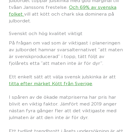
julbordet toppar julskinka med god marginal till
tvåan Janssons frestelse.
Och 69% av svenska
folket
vill att kött och chark ska dominera på
julbordet.
Svenskt och hög kvalitet viktigt
På frågan om vad som är viktigast i planeringen
av julbordet hamnar svarsalternativet ”att maten
är svenskproducerad” i topp, tätt följt av
fjolårets etta ”att maten inte är för dyr”.
Ett enkelt sätt att välja svensk julskinka är att
titta efter märket Kött från Sverige
.
I spåren av de ökade matpriserna har pris har
blivit en viktig faktor. Jämfört med 2019 anger
nästan fyra gånger fler att det viktigaste med
julmaten är att den inte är för dyr.
Ett tydligt trendbrott i årets undersökning är att