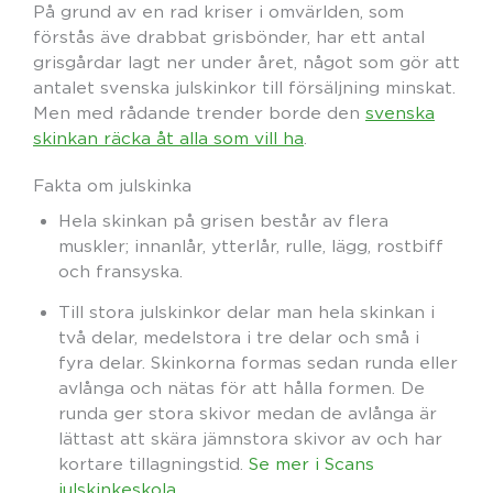
På grund av en rad kriser i omvärlden, som
förstås äve drabbat grisbönder, har ett antal
grisgårdar lagt ner under året, något som gör att
antalet svenska julskinkor till försäljning minskat.
Men med rådande trender borde den
svenska
skinkan räcka åt alla som vill ha
.
Fakta om julskinka
Hela skinkan på grisen består av flera
muskler; innanlår, ytterlår, rulle, lägg, rostbiff
och fransyska.
Till stora julskinkor delar man hela skinkan i
två delar, medelstora i tre delar och små i
fyra delar. Skinkorna formas sedan runda eller
avlånga och nätas för att hålla formen. De
runda ger stora skivor medan de avlånga är
lättast att skära jämnstora skivor av och har
kortare tillagningstid.
Se mer i Scans
julskinkeskola
.