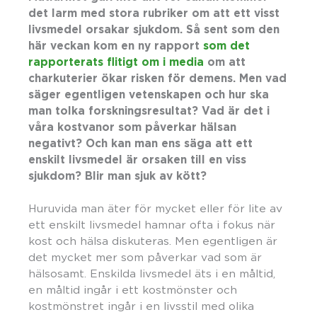
det larm med stora rubriker om att ett visst
livsmedel orsakar sjukdom. Så sent som den
här veckan kom en ny rapport
som det
rapporterats flitigt om i media
om att
charkuterier ökar risken för demens. Men vad
säger egentligen vetenskapen och hur ska
man tolka forskningsresultat? Vad är det i
våra kostvanor som påverkar hälsan
negativt? Och kan man ens säga att ett
enskilt livsmedel är orsaken till en viss
sjukdom? Blir man sjuk av kött?
Huruvida man äter för mycket eller för lite av
ett enskilt livsmedel hamnar ofta i fokus när
kost och hälsa diskuteras. Men egentligen är
det mycket mer som påverkar vad som är
hälsosamt. Enskilda livsmedel äts i en måltid,
en måltid ingår i ett kostmönster och
kostmönstret ingår i en livsstil med olika