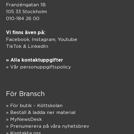
Franzéngatan 1B
105 33 Stockholm
010-184 26 00
Vi finns även på:
Facebook,
Instagram
,
Youtube
TikTok
&
LinkedIn
» Alla kontaktuppgifter
» Vår personuppgiftspolicy
För Bransch
» För butik – Köttskolan
» Beställ & ladda ner material
» MyNewsDesk
» Prenumerera på våra nyhetsbrev
» Kontakta oss