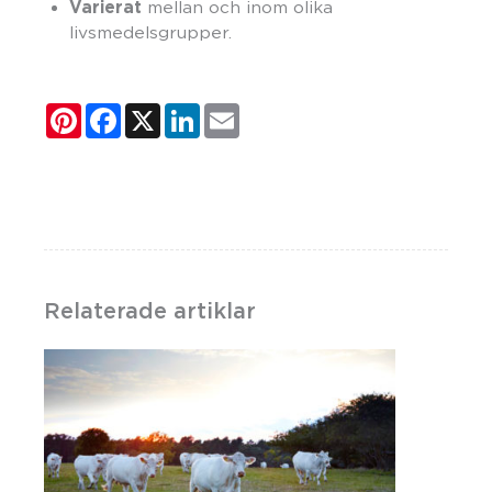
Varierat
mellan och inom olika
livsmedelsgrupper.
Pinterest
Facebook
X
LinkedIn
Email
Relaterade artiklar