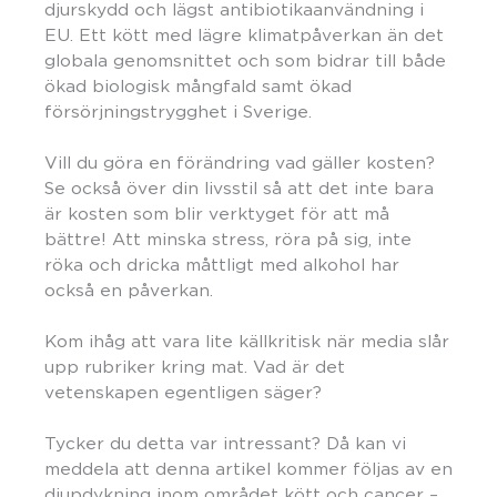
djurskydd och lägst antibiotikaanvändning i
EU. Ett kött med lägre klimatpåverkan än det
globala genomsnittet och som bidrar till både
ökad biologisk mångfald samt ökad
försörjningstrygghet i Sverige.
Vill du göra en förändring vad gäller kosten?
Se också över din livsstil så att det inte bara
är kosten som blir verktyget för att må
bättre! Att minska stress, röra på sig, inte
röka och dricka måttligt med alkohol har
också en påverkan.
Kom ihåg att vara lite källkritisk när media slår
upp rubriker kring mat. Vad är det
vetenskapen egentligen säger?
Tycker du detta var intressant? Då kan vi
meddela att denna artikel kommer följas av en
djupdykning inom området kött och cancer –