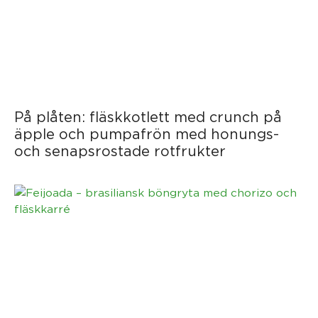
På plåten: fläskkotlett med crunch på
äpple och pumpafrön med honungs-
och senapsrostade rotfrukter