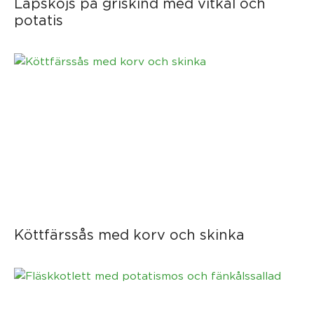
Lapskojs på griskind med vitkål och
potatis
Köttfärssås med korv och skinka