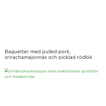
Baguetter med pulled pork,
srirachamajonnäs och picklad rödlök